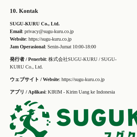
10. Kontak
SUGU-KURU Co., Ltd.
Email
: privacy@sugu-kuru.co.jp
Website
: https://sugu-kuru.co.jp
Jam Operasional
: Senin-Jumat 10:00-18:00
発行者 / Penerbit
: 株式会社SUGU-KURU / SUGU-
KURU Co., Ltd.
ウェブサイト / Website
: https://sugu-kuru.co.jp
アプリ / Aplikasi
: KIRIM - Kirim Uang ke Indonesia